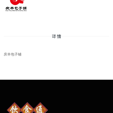
详 情
庆丰包子铺