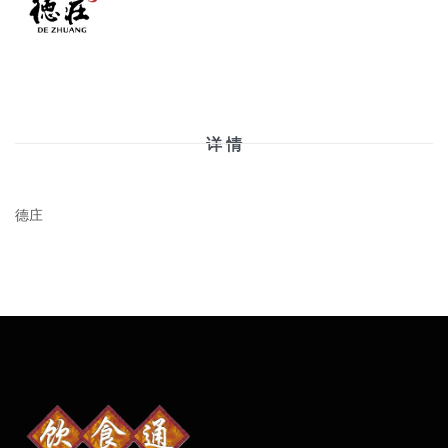
详 情
德庄